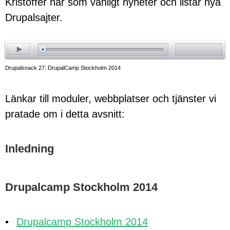
Kristoffer har som vanligt nyheter och listar nya
Drupalsajter.
ay
Drupalsnack 27: DrupalCamp Stockholm 2014
Länkar till moduler, webbplatser och tjänster vi
pratade om i detta avsnitt:
Inledning
Drupalcamp Stockholm 2014
Drupalcamp Stockholm 2014