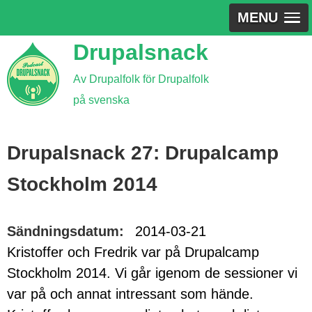
MENU
Jump
Drupalsnack
to
Av Drupalfolk för Drupalfolk
navigation
på svenska
Back
to
Drupalsnack 27: Drupalcamp
top
Stockholm 2014
Sändningsdatum:
2014-03-21
Kristoffer och Fredrik var på Drupalcamp
Stockholm 2014. Vi går igenom de sessioner vi
var på och annat intressant som hände.