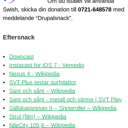
Om du istället vill använda
Swish, skicka din donation till
0721-648578
med
meddelande “Drupalsnack”.
Eftersnack
Downcast
Instacast for iOS 7 - Vemedio
Nexus 4 - Wikipedia
SVT Plus testar surfplattor
Sant och sånt – Wikipedia
Sant och sånt - metall och värme | SVT Play
Sällskapsresan II – Snowroller – Wikipedia
Strul (film) – Wikipedia
NileCity 105,6 – Wikipedia