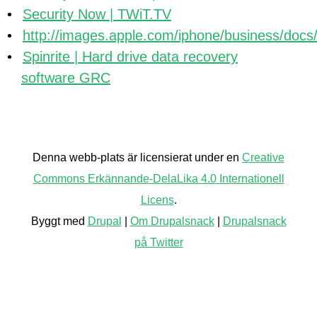
Security Now | TWiT.TV
http://images.apple.com/iphone/business/doc
Spinrite | Hard drive data recovery
software GRC
Back
to
Denna webb-plats är licensierat under en
Creative
top
Commons Erkännande-DelaLika 4.0 Internationell
Licens
.
Byggt med
Drupal
|
Om Drupalsnack
|
Drupalsnack
på Twitter