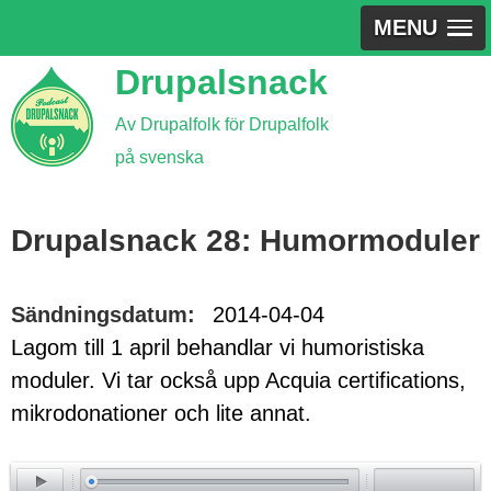
MENU
Jump
Drupalsnack
to
Av Drupalfolk för Drupalfolk
navigation
på svenska
Back
to
Drupalsnack 28: Humormoduler
top
Sändningsdatum:
2014-04-04
Lagom till 1 april behandlar vi humoristiska
moduler. Vi tar också upp Acquia certifications,
mikrodonationer och lite annat.
ay