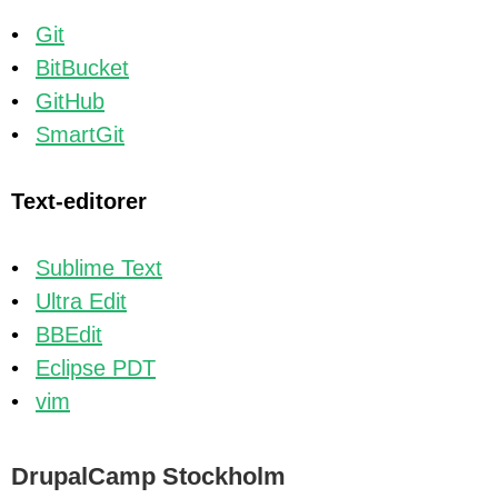
Git
BitBucket
GitHub
SmartGit
Text-editorer
Sublime Text
Ultra Edit
BBEdit
Eclipse PDT
vim
DrupalCamp Stockholm