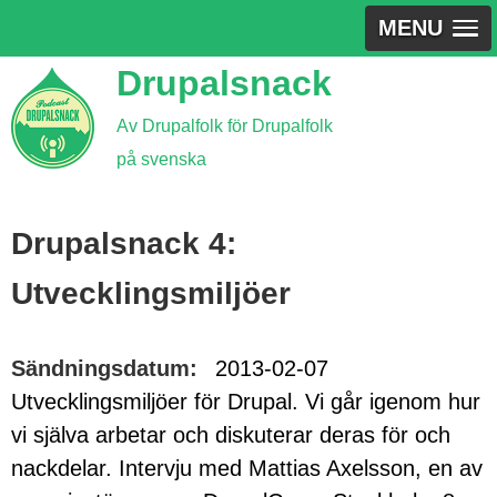
MENU
Jump
Drupalsnack
to
Av Drupalfolk för Drupalfolk
navigation
på svenska
Back
to
Drupalsnack 4:
top
Utvecklingsmiljöer
Sändningsdatum:
2013-02-07
Utvecklingsmiljöer för Drupal. Vi går igenom hur
vi själva arbetar och diskuterar deras för och
nackdelar. Intervju med Mattias Axelsson, en av