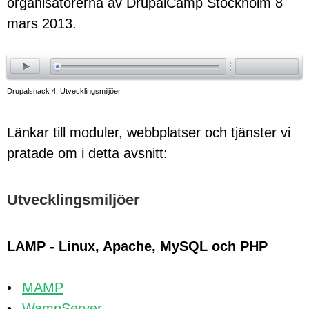
organisatörerna av DrupalCamp Stockholm 8
mars 2013.
ay
Drupalsnack 4: Utvecklingsmiljöer
Länkar till moduler, webbplatser och tjänster vi
pratade om i detta avsnitt:
Utvecklingsmiljöer
LAMP - Linux, Apache, MySQL och PHP
MAMP
WampServer