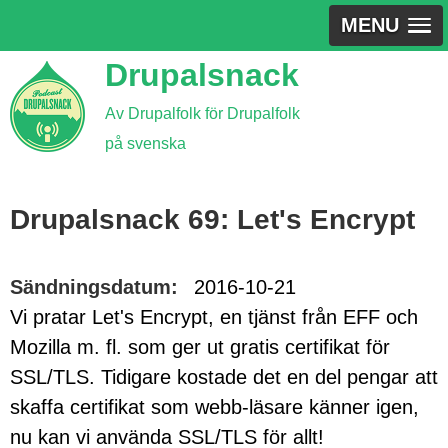
MENU
Jump
Drupalsnack
to
Av Drupalfolk för Drupalfolk
navigation
på svenska
Back
to
Drupalsnack 69: Let's Encrypt
top
Sändningsdatum:
2016-10-21
Vi pratar Let's Encrypt, en tjänst från EFF och
Mozilla m. fl. som ger ut gratis certifikat för
SSL/TLS. Tidigare kostade det en del pengar att
skaffa certifikat som webb-läsare känner igen,
nu kan vi använda SSL/TLS för allt!