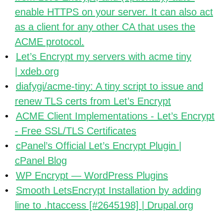
enable HTTPS on your server. It can also act
as a client for any other CA that uses the
ACME protocol.
Let’s Encrypt my servers with acme tiny
| xdeb.org
diafygi/acme-tiny: A tiny script to issue and
renew TLS certs from Let’s Encrypt
ACME Client Implementations - Let’s Encrypt
- Free SSL/TLS Certificates
cPanel’s Official Let’s Encrypt Plugin |
cPanel Blog
WP Encrypt — WordPress Plugins
Smooth LetsEncrypt Installation by adding
line to .htaccess [#2645198] | Drupal.org