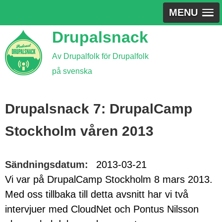
MENU
Jump
Drupalsnack
to
Av Drupalfolk för Drupalfolk
navigation
på svenska
Back
to
Drupalsnack 7: DrupalCamp
top
Stockholm våren 2013
Sändningsdatum:
2013-03-21
Vi var på DrupalCamp Stockholm 8 mars 2013.
Med oss tillbaka till detta avsnitt har vi två
intervjuer med CloudNet och Pontus Nilsson