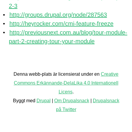
2-3
http://groups.drupal.org/node/287563
http://heyrocker.com/cmi-feature-freeze
http://previousnext.com.au/blog/tour-module-
part-2-creating-tour-your-module
Back
to
Denna webb-plats är licensierat under en
Creative
top
Commons Erkännande-DelaLika 4.0 Internationell
Licens
.
Byggt med
Drupal
|
Om Drupalsnack
|
Drupalsnack
på Twitter