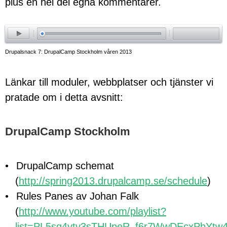
plus en hel del egna kommentarer.
ay
Drupalsnack 7: DrupalCamp Stockholm våren 2013
Länkar till moduler, webbplatser och tjänster vi
pratade om i detta avsnitt:
DrupalCamp Stockholm
DrupalCamp schemat
(
http://spring2013.drupalcamp.se/schedule
)
Rules Panes av Johan Falk
(
http://www.youtube.com/playlist?
list=PL5sq4vtv3sTHUpeR_f6r7WwDEcxPbYtw