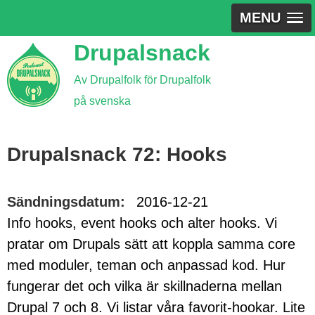
MENU
Jump
Drupalsnack
to
Av Drupalfolk för Drupalfolk
navigation
på svenska
Back
to
Drupalsnack 72: Hooks
top
Sändningsdatum:
2016-12-21
Info hooks, event hooks och alter hooks. Vi
pratar om Drupals sätt att koppla samma core
med moduler, teman och anpassad kod. Hur
fungerar det och vilka är skillnaderna mellan
Drupal 7 och 8. Vi listar våra favorit-hookar. Lite