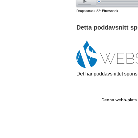
play
Drupalsnack 82: Eftersnack
Detta poddavsnitt s
Det här poddavsnittet spon
Denna webb-plats ä