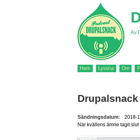
Jump
to
D
navigation
Av D
Back
Hem
Lyssna
Om
P
to
Main
top
Back
menu
to
Drupalsnack 
top
Sändningsdatum:
2018-1
När kvällens ämne tagit slut 