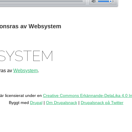
mute
ponsras av Websystem
sras av
Websystem
.
r licensierat under en
Creative Commons Erkännande-DelaLika 4.0 Int
Byggt med
Drupal
|
Om Drupalsnack
|
Drupalsnack på Twitter