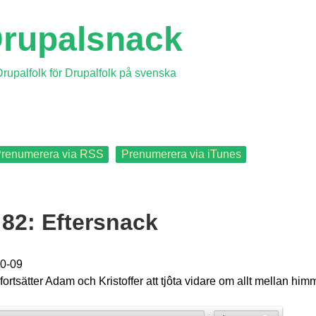
rupalsnack
rupalfolk för Drupalfolk på svenska
renumerera via RSS
Prenumerera via iTunes
82: Eftersnack
0-09
fortsätter Adam och Kristoffer att tjôta vidare om allt mellan him