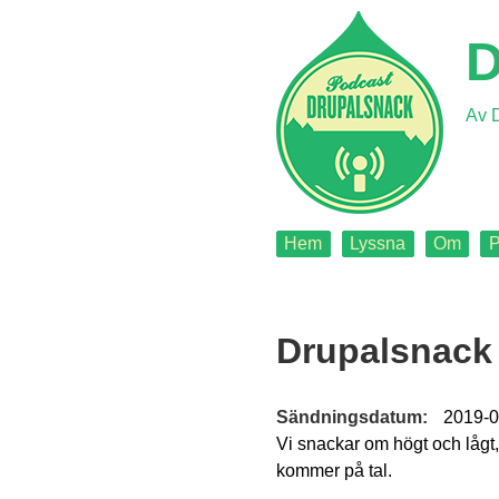
Jump
to
D
navigation
Av D
Back
Hem
Lyssna
Om
P
to
Main
top
Back
menu
to
Drupalsnack 
top
Sändningsdatum:
2019-0
Vi snackar om högt och lågt,
kommer på tal.