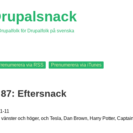
rupalsnack
rupalfolk för Drupalfolk på svenska
renumerera via RSS
Prenumerera via iTunes
87: Eftersnack
1-11
 vänster och höger, och Tesla, Dan Brown, Harry Potter, Captain