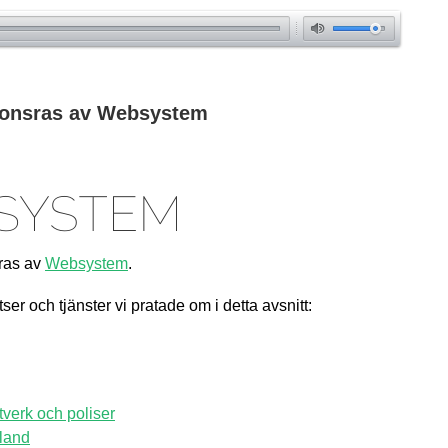
mute
ponsras av Websystem
sras av
Websystem
.
ser och tjänster vi pratade om i detta avsnitt:
verk och poliser
nland