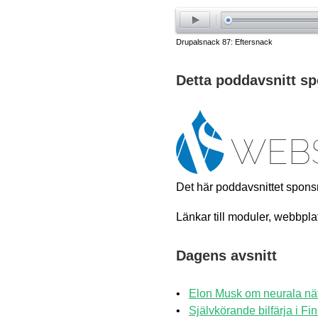
play
Drupalsnack 87: Eftersnack
Detta poddavsnitt s
Det här poddavsnittet spon
Länkar till moduler, webbplat
Dagens avsnitt
Elon Musk om neurala nät
Självkörande bilfärja i Fi