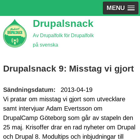
MENU
Jump
Drupalsnack
to
Av Drupalfolk för Drupalfolk
navigation
på svenska
Back
to
Drupalsnack 9: Misstag vi gjort
top
Sändningsdatum:
2013-04-19
Vi pratar om misstag vi gjort som utvecklare
samt intervjuar Adam Evertsson om
DrupalCamp Göteborg som går av stapeln den
25 maj. Krisoffer drar en rad nyheter om Drupal
och Drupal 8. Modultips och inbjudningar till