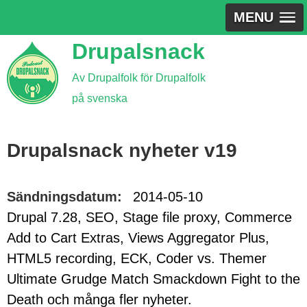
MENU
Jump
Drupalsnack
to
Av Drupalfolk för Drupalfolk
navigation
på svenska
Back
to
Drupalsnack nyheter v19
top
Sändningsdatum:
2014-05-10
Drupal 7.28, SEO, Stage file proxy, Commerce
Add to Cart Extras, Views Aggregator Plus,
HTML5 recording, ECK, Coder vs. Themer
Ultimate Grudge Match Smackdown Fight to the
Death och många fler nyheter.